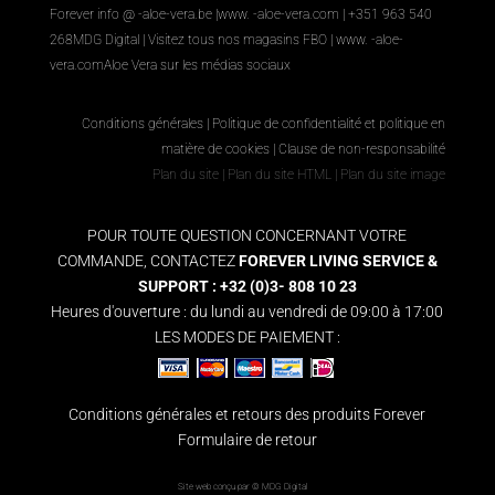
Forever info @ -aloe-vera.be |
www. -aloe-vera.com
| +351 963 540
268
MDG Digital
|
Visitez tous nos magasins FBO
|
www. -aloe-
vera.com
Aloe Vera sur les médias sociaux
Conditions générales
|
Politique de confidentialité et politique en
matière de cookies
|
Clause de non-responsabilité
Plan du site
|
Plan du site HTML
|
Plan du site image
POUR TOUTE QUESTION CONCERNANT VOTRE
COMMANDE, CONTACTEZ
FOREVER LIVING SERVICE &
SUPPORT : +32 (0)3- 808 10 23
Heures d'ouverture : du lundi au vendredi de 09:00 à 17:00
LES MODES DE PAIEMENT :
Conditions générales et retours des produits Forever
Formulaire de retour
Site web conçu par ©
MDG Digital