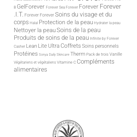
Forever
Forever
GelForever
B
Forever Sea
Forever
.I.T.
Soins du visage et du
Forever
Forever
corps
Protection de la peau
Halal
Hydrater la peau
Nettoyer la peau
Soins de la peau
Produits de soins de la peau
Infinite by Forever
Lite Ultra
Coffrets
Lean
Soins personnels
Casher
Protéines
Therm
Vanille
Pack de trois
Sonya Daily Skincare
Compléments
Vitamine C
Végétariens et végétaliens
alimentaires