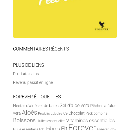
COMMENTAIRES RÉCENTS
PLUS DE LIENS
Produits sains
Revenu passif en ligne
FOREVER ÉTIQUETTES
Gel d'aloe vera
Nectar d'aloès et de baies
Pêches à l'aloe
Aloès
vera
Chocolat
C9
Pack combiné
Produits apicoles
Boissons
Vitamines essentielles
Huiles essentielles
Forever
Fit
Fibres
F15
Huile essentielle
Forever Pro-