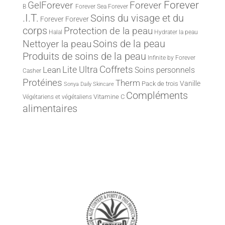
Forever
Forever
GelForever
B
Forever Sea
Forever
.I.T.
Soins du visage et du
Forever
Forever
corps
Protection de la peau
Halal
Hydrater la peau
Nettoyer la peau
Soins de la peau
Produits de soins de la peau
Infinite by Forever
Lite Ultra
Coffrets
Lean
Soins personnels
Casher
Protéines
Therm
Vanille
Pack de trois
Sonya Daily Skincare
Compléments
Vitamine C
Végétariens et végétaliens
alimentaires