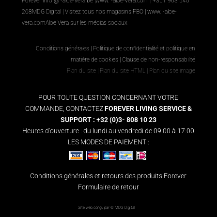
Forever info @ -aloe-vera.be |
www. -aloe-vera.com
| +351 963 540
268
MDG Digital
|
Visitez tous nos magasins FBO
|
www. -aloe-
vera.com
Aloe Vera sur les médias sociaux
Conditions générales
|
Politique de confidentialité et politique en
matière de cookies
|
Clause de non-responsabilité
Plan du site
|
Plan du site HTML
|
Plan du site image
POUR TOUTE QUESTION CONCERNANT VOTRE
COMMANDE, CONTACTEZ
FOREVER LIVING SERVICE &
SUPPORT : +32 (0)3- 808 10 23
Heures d'ouverture : du lundi au vendredi de 09:00 à 17:00
LES MODES DE PAIEMENT :
Conditions générales et retours des produits Forever
Formulaire de retour
Site web conçu par ©
MDG Digital