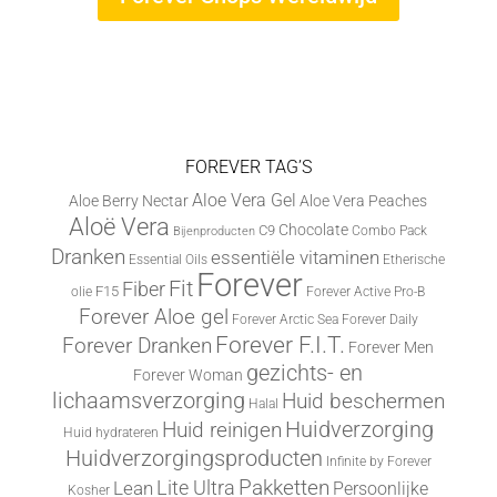
FOREVER TAG’S
Aloe Vera Gel
Aloe Berry Nectar
Aloe Vera Peaches
Aloë Vera
Chocolate
C9
Combo Pack
Bijenproducten
Dranken
essentiële vitaminen
Essential Oils
Etherische
Forever
Fit
Fiber
F15
olie
Forever Active Pro-B
Forever Aloe gel
Forever Arctic Sea
Forever Daily
Forever F.I.T.
Forever Dranken
Forever Men
gezichts- en
Forever Woman
lichaamsverzorging
Huid beschermen
Halal
Huid reinigen
Huidverzorging
Huid hydrateren
Huidverzorgingsproducten
Infinite by Forever
Lite Ultra
Pakketten
Lean
Persoonlijke
Kosher