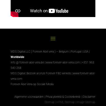
MDG Digital LLC ( Forever Aloë vera ) – Belgium | Portugal | USA |
Worldwide
info @ forever-aloe-vera.be |
www.forever-aloe-vera.com
| +351 963
540 268
MDG Digital
|
Bezoek al onze Forever FBO winkels
|
www.forever-aloe-
vera.com
Forever Aloe Vera op Sociale Media
Algemene voorwaarden
|
Privacybeleid & Cookiebeleid
|
Disclaimer
Sitemap
|
HTML Sitemap
|
Image Sitemap