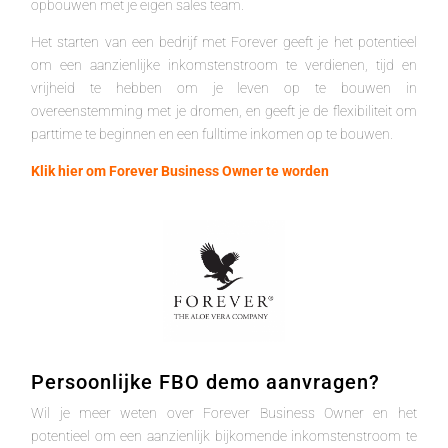
opbouwen met je eigen sales team.
Het starten van een bedrijf met Forever geeft je het potentieel
om een aanzienlijke inkomstenstroom te verdienen, tijd en
vrijheid te hebben om je leven op te bouwen in
overeenstemming met je dromen, en geeft je de flexibiliteit om
parttime te beginnen en een fulltime inkomen op te bouwen.
Klik hier om Forever Business Owner te worden
Persoonlijke FBO demo aanvragen?
Wil je meer weten over Forever Business Owner en het
potentieel om een aanzienlijk bijkomende inkomstenstroom te