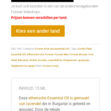
Je kunt ook bestellen in een van de andere landgebonden
Forever Webshops.
Prijzen kunnen verschillen per land.
Kies een ander land
SKU:
506
Categorie:
Forever Aloë vera essential oils
Tags:
Combo Pack
,
Essential Oils
,
Etherische olie
,
Forever
,
Forever Men
,
Forever Woman
,
fruit
,
Halal
,
Kalmeren
,
Kosher
,
kruiden
,
Lavendelolie
,
Ontspannen
,
specerijen
,
Vegetariërs en vegans
Merk:
Forever Living
INHOUD: 15 ML
Deze
etherische Essential Oil is gemaakt
van lavendel
die in Bulgarije is geteeld en
geoogst. Door de ideale