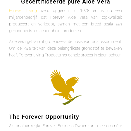
Gecertificeerde pure Aloë Vera
Forever Living
werd opgericht in 1978 en is nu een
miljardenbedrijf dat Forever Aloë Vera van topkwaliteit
produceert en verkoopt, samen met een breed scala aan
gezondheids- en schoonheidsproducten.
Aloë vera gel vormt grotendeels de basis van ons assortiment.
Om de kwaliteit van deze belangrijkste grondstof te bewaken
heeft Forever Living Products het gehele proces in eigen beheer.
The Forever Opportunity
Als onafhankelijke Forever Business Owner kunt u een carrière