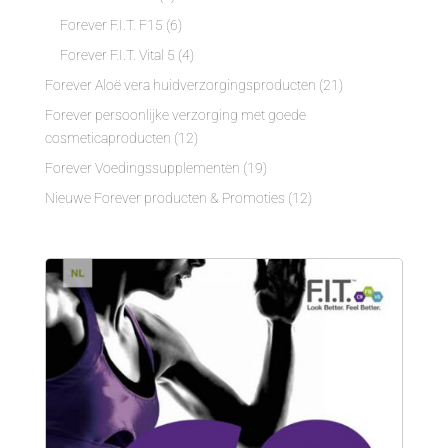
Forever F.I.T. F15
(6)
Forever F.I.T. Vital 5
(4)
Forever Aloë vera huidverzorgingsproducten
(21)
Forever persoonlijke verzorging met goede
cosmeticaproducten
(12)
Forever Voedingssupplementen
(19)
Nieuwe Forever producten & Promoties
(12)