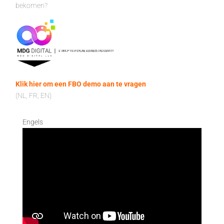
bekomen?
Klik hier om een FBO demo aan te vragen
(NL, FR, EN)
Engels