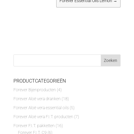
Forever Essential Oils Lemon
→
PRODUCTCATEGORIEËN
Forever Bijenproducten
(4)
Forever Aloë vera dranken
(18)
Forever Aloë vera essential oils
(5)
Forever Aloë vera F.I.T. producten
(7)
Forever F.I.T. pakketten
(16)
Forever F.I.T. C9
(6)