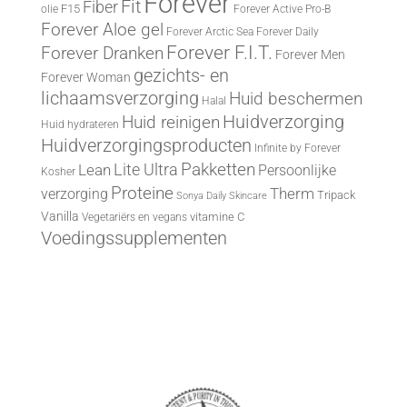
Forever
Fit
Fiber
F15
olie
Forever Active Pro-B
Forever Aloe gel
Forever Arctic Sea
Forever Daily
Forever F.I.T.
Forever Dranken
Forever Men
gezichts- en
Forever Woman
lichaamsverzorging
Huid beschermen
Halal
Huid reinigen
Huidverzorging
Huid hydrateren
Huidverzorgingsproducten
Infinite by Forever
Lite Ultra
Pakketten
Lean
Persoonlijke
Kosher
Proteine
Therm
verzorging
Tripack
Sonya Daily Skincare
Vanilla
vitamine C
Vegetariërs en vegans
Voedingssupplementen