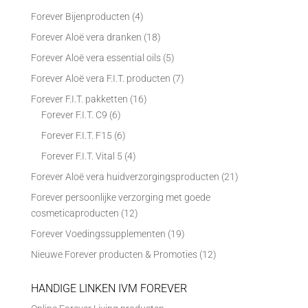
Forever Bijenproducten
(4)
Forever Aloë vera dranken
(18)
Forever Aloë vera essential oils
(5)
Forever Aloë vera F.I.T. producten
(7)
Forever F.I.T. pakketten
(16)
Forever F.I.T. C9
(6)
Forever F.I.T. F15
(6)
Forever F.I.T. Vital 5
(4)
Forever Aloë vera huidverzorgingsproducten
(21)
Forever persoonlijke verzorging met goede
cosmeticaproducten
(12)
Forever Voedingssupplementen
(19)
Nieuwe Forever producten & Promoties
(12)
HANDIGE LINKEN IVM FOREVER