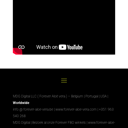
MDG Digital LLC ( Forever Aloë vera ) – Belgium | Portugal | USA |
Worldwide
info @ forever-aloe-vera.be |
www.forever-aloe-vera.com
| +351 963
540 268
MDG Digital
|
Bezoek al onze Forever FBO winkels
|
www.forever-aloe-