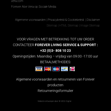
vera.com
Forever Aloe Vera op Sociale Media
Algemene voorwaarden
|
Privacybeleid & Cookiebeleid
|
Disclaimer
Sitemap
|
HTML Sitemap
|
Image Sitemap
VOOR VRAGEN MET BETREKKING TOT UW ORDER
CONTACTEER
FOREVER LIVING SERVICE & SUPPORT :
+32 (0)3- 808 10 23
Openingstijden: Maandag – vrijdag van 09:00 -17:00 uur
BETAALMETHODES:
Algemene voorwaarden en retourneren van Forever
producten
Retourneringsformulier
Website ontworpen door ©
MDG Digital