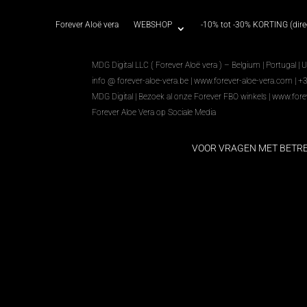
Forever Aloë vera
WEBSHOP
-10% tot -30% KORTING (direc
MDG Digital LLC ( Forever Aloë vera ) – Belgium | Portugal | 
info @ forever-aloe-vera.be |
www.forever-aloe-vera.com
| +
MDG Digital
|
Bezoek al onze Forever FBO winkels
|
www.fore
Forever Aloe Vera op Sociale Media
VOOR VRAGEN MET BETR