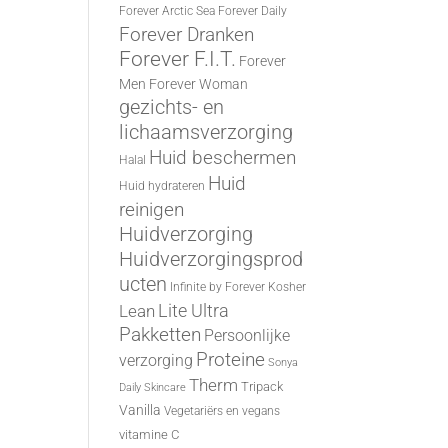
Forever Arctic Sea
Forever Daily
Forever Dranken
Forever F.I.T.
Forever
Men
Forever Woman
gezichts- en
lichaamsverzorging
Huid beschermen
Halal
Huid
Huid hydrateren
reinigen
Huidverzorging
Huidverzorgingsprod
ucten
Infinite by Forever
Kosher
Lite Ultra
Lean
Pakketten
Persoonlijke
Proteine
verzorging
Sonya
Therm
Tripack
Daily Skincare
Vanilla
Vegetariërs en vegans
vitamine C