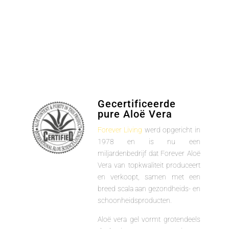
Gecertificeerde
pure Aloë Vera
Forever Living
werd opgericht in
1978 en is nu een
miljardenbedrijf dat Forever Aloë
Vera van topkwaliteit produceert
en verkoopt, samen met een
breed scala aan gezondheids- en
schoonheidsproducten.
Aloë vera gel vormt grotendeels