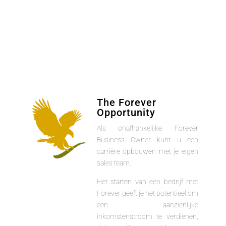
The Forever
Opportunity
Als onafhankelijke Forever
Business Owner kunt u een
carrière opbouwen met je eigen
sales team.
Het starten van een bedrijf met
Forever geeft je het potentieel om
een aanzienlijke
inkomstenstroom te verdienen,