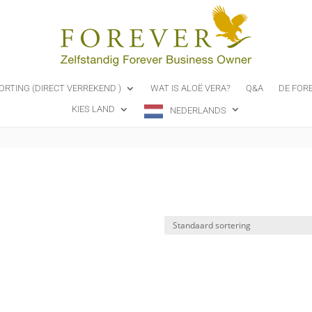
ORTING (DIRECT VERREKEND )
WAT IS ALOË VERA?
Q&A
DE FOR
KIES LAND
NEDERLANDS