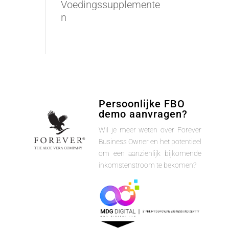
Voedingssupplemente
n
Persoonlijke FBO
demo aanvragen?
Wil je meer weten over Forever
Business Owner en het potentieel
om een aanzienlijk bijkomende
inkomstenstroom te bekomen?