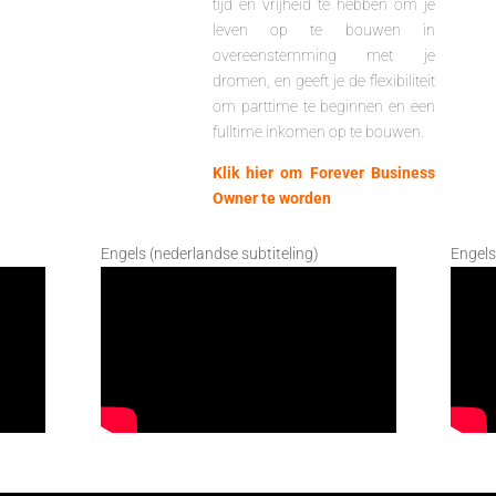
tijd en vrijheid te hebben om je
leven op te bouwen in
overeenstemming met je
dromen, en geeft je de flexibiliteit
om parttime te beginnen en een
fulltime inkomen op te bouwen.
Klik hier om Forever Business
Owner te worden
Engels (nederlandse subtiteling)
Engels