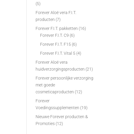
(5)
Forever Aloë vera F.I.T.
producten
(7)
Forever F.I.T. pakketten
(16)
Forever F.I.T. C9
(6)
Forever F.I.T. F15
(6)
Forever F.I.T. Vital 5
(4)
Forever Aloë vera
huidverzorgingsproducten
(21)
Forever persoonlijke verzorging
met goede
cosmeticaproducten
(12)
Forever
Voedingssupplementen
(19)
Nieuwe Forever producten &
Promoties
(12)