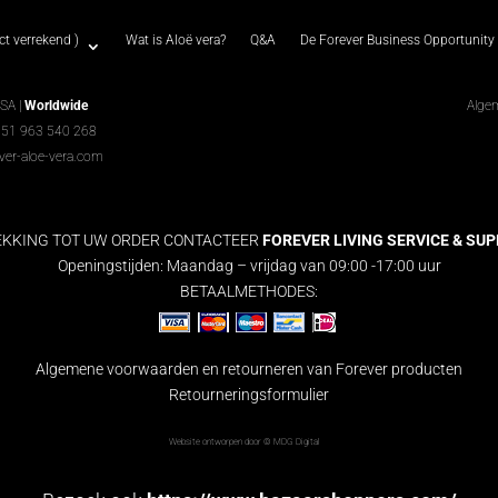
t verrekend )
Wat is Aloë vera?
Q&A
De Forever Business Opportunity
USA |
Worldwide
Alge
351 963 540 268
ver-aloe-vera.com
EKKING TOT UW ORDER CONTACTEER
FOREVER LIVING SERVICE & SUPPO
Openingstijden: Maandag – vrijdag van 09:00 -17:00 uur
BETAALMETHODES:
Algemene voorwaarden en retourneren van Forever producten
Retourneringsformulier
Website ontworpen door ©
MDG Digital