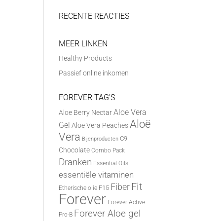
RECENTE REACTIES
MEER LINKEN
Healthy Products
Passief online inkomen
FOREVER TAG’S
Aloe Vera
Aloe Berry Nectar
Aloë
Gel
Aloe Vera Peaches
Vera
C9
Bijenproducten
Chocolate
Combo Pack
Dranken
Essential Oils
essentiële vitaminen
Fit
Fiber
F15
Etherische olie
Forever
Forever Active
Forever Aloe gel
Pro-B