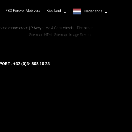
FBO Forever Aloë vera
Kies land
Nederlands
mene voorwaarden
|
Privacybeleid & Cookiebeleid
|
Disclaimer
Sitemap
|
HTML Sitemap
|
Image Sitemap
RT : +32 (0)3- 808 10 23