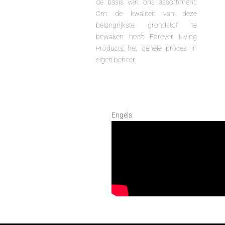
de basis van ons assortiment.
Om de kwaliteit van deze
belangrijkste grondstof te
bewaken heeft Forever Living
Products het gehele proces in
eigen beheer.
Engels