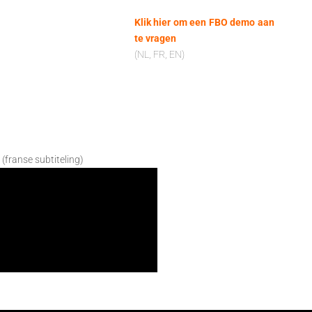
Klik hier om een FBO demo aan
te vragen
(NL, FR, EN)
 (franse subtiteling)