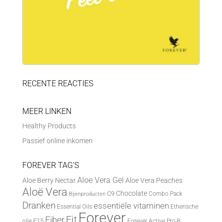
RECENTE REACTIES
MEER LINKEN
Healthy Products
Passief online inkomen
FOREVER TAG’S
Aloe Vera Gel
Aloe Berry Nectar
Aloe Vera Peaches
Aloë Vera
Chocolate
C9
Combo Pack
Bijenproducten
Dranken
essentiële vitaminen
Essential Oils
Etherische
Forever
Fit
Fiber
F15
olie
Forever Active Pro-B