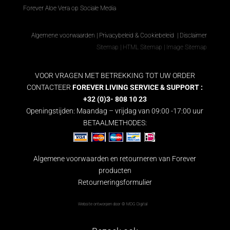
Forever Aloe Vera op Sociale Media
Algemene voorwaarden
|
Privacybeleid & Cookiebeleid
|
Disclaimer
Sitemap
|
HTML Sitemap
|
Image Sitemap
VOOR VRAGEN MET BETREKKING TOT UW ORDER
CONTACTEER
FOREVER LIVING SERVICE & SUPPORT :
+32 (0)3- 808 10 23
Openingstijden: Maandag – vrijdag van 09:00 -17:00 uur
BETAALMETHODES:
Algemene voorwaarden en retourneren van Forever
producten
Retourneringsformulier
Website ontworpen door ©
MDG Digital