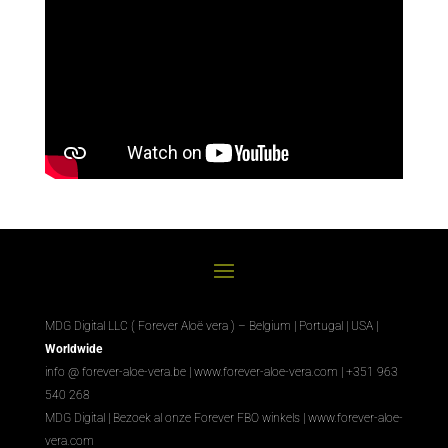
MDG Digital LLC ( Forever Aloë vera ) – Belgium | Portugal | USA |
Worldwide
info @ forever-aloe-vera.be |
www.forever-aloe-vera.com
| +351 963
540 268
MDG Digital
|
Bezoek al onze Forever FBO winkels
|
www.forever-aloe-
vera.com