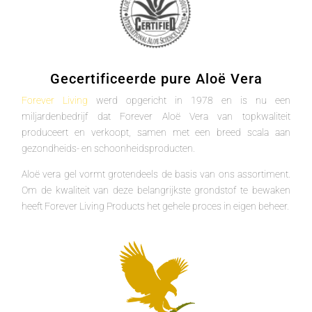
Gecertificeerde pure Aloë Vera
Forever Living
werd opgericht in 1978 en is nu een
miljardenbedrijf dat Forever Aloë Vera van topkwaliteit
produceert en verkoopt, samen met een breed scala aan
gezondheids- en schoonheidsproducten.
Aloë vera gel vormt grotendeels de basis van ons assortiment.
Om de kwaliteit van deze belangrijkste grondstof te bewaken
heeft Forever Living Products het gehele proces in eigen beheer.