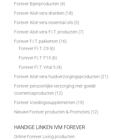
Forever Bijenproducten
(4)
Forever Aloë vera dranken
(18)
Forever Aloë vera essential oils
(5)
Forever Aloë vera F.I.T. producten
(7)
Forever F.I.T. pakketten
(16)
Forever F.I.T. C9
(6)
Forever F.I.T. F15
(6)
Forever F.I.T. Vital 5
(4)
Forever Aloë vera huidverzorgingsproducten
(21)
Forever persoonlijke verzorging met goede
cosmeticaproducten
(12)
Forever Voedingssupplementen
(19)
Nieuwe Forever producten & Promoties
(12)
HANDIGE LINKEN IVM FOREVER
Online Forever Living producten