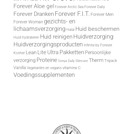
Forever Aloe gel
Forever Arctic Sea
Forever Daily
Forever F.I.T.
Forever Dranken
Forever Men
gezichts- en
Forever Woman
lichaamsverzorging
Huid beschermen
Halal
Huid reinigen
Huidverzorging
Huid hydrateren
Huidverzorgingsproducten
Infinite by Forever
Lite Ultra
Pakketten
Lean
Persoonlijke
Kosher
Proteine
Therm
verzorging
Tripack
Sonya Daily Skincare
Vanilla
vitamine C
Vegetariërs en vegans
Voedingssupplementen