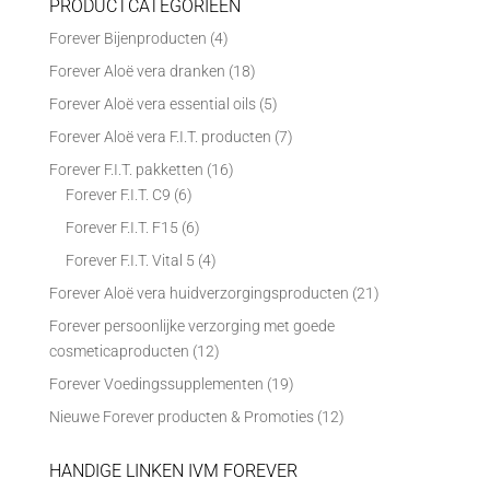
PRODUCTCATEGORIEËN
Forever Bijenproducten
(4)
Forever Aloë vera dranken
(18)
Forever Aloë vera essential oils
(5)
Forever Aloë vera F.I.T. producten
(7)
Forever F.I.T. pakketten
(16)
Forever F.I.T. C9
(6)
Forever F.I.T. F15
(6)
Forever F.I.T. Vital 5
(4)
Forever Aloë vera huidverzorgingsproducten
(21)
Forever persoonlijke verzorging met goede
cosmeticaproducten
(12)
Forever Voedingssupplementen
(19)
Nieuwe Forever producten & Promoties
(12)
HANDIGE LINKEN IVM FOREVER