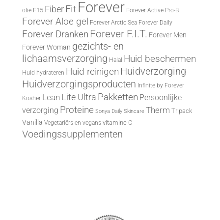
Forever
Fit
Fiber
F15
olie
Forever Active Pro-B
Forever Aloe gel
Forever Arctic Sea
Forever Daily
Forever F.I.T.
Forever Dranken
Forever Men
gezichts- en
Forever Woman
lichaamsverzorging
Huid beschermen
Halal
Huid reinigen
Huidverzorging
Huid hydrateren
Huidverzorgingsproducten
Infinite by Forever
Lite Ultra
Pakketten
Lean
Persoonlijke
Kosher
Proteine
Therm
verzorging
Tripack
Sonya Daily Skincare
Vanilla
vitamine C
Vegetariërs en vegans
Voedingssupplementen