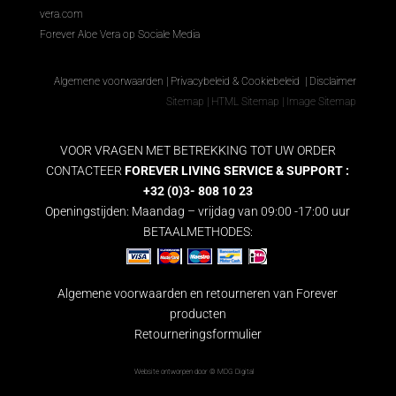
vera.com
Forever Aloe Vera op Sociale Media
Algemene voorwaarden
|
Privacybeleid & Cookiebeleid
|
Disclaimer
Sitemap
|
HTML Sitemap
|
Image Sitemap
VOOR VRAGEN MET BETREKKING TOT UW ORDER
CONTACTEER
FOREVER LIVING SERVICE & SUPPORT :
+32 (0)3- 808 10 23
Openingstijden: Maandag – vrijdag van 09:00 -17:00 uur
BETAALMETHODES:
Algemene voorwaarden en retourneren van Forever
producten
Retourneringsformulier
Website ontworpen door ©
MDG Digital