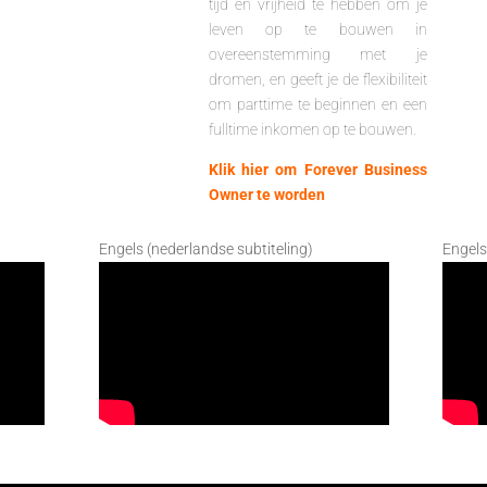
tijd en vrijheid te hebben om je
leven op te bouwen in
overeenstemming met je
dromen, en geeft je de flexibiliteit
om parttime te beginnen en een
fulltime inkomen op te bouwen.
Klik hier om Forever Business
Owner te worden
Engels (nederlandse subtiteling)
Engels