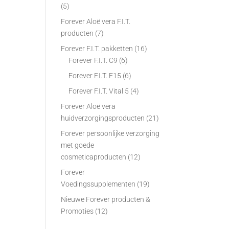
(5)
Forever Aloë vera F.I.T.
producten
(7)
Forever F.I.T. pakketten
(16)
Forever F.I.T. C9
(6)
Forever F.I.T. F15
(6)
Forever F.I.T. Vital 5
(4)
Forever Aloë vera
huidverzorgingsproducten
(21)
Forever persoonlijke verzorging
met goede
cosmeticaproducten
(12)
Forever
Voedingssupplementen
(19)
Nieuwe Forever producten &
Promoties
(12)