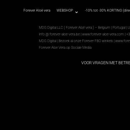
Forever Aloë vera
WEBSHOP
-10% tot -30% KORTING (direc
MDG Digital LLC ( Forever Aloë vera ) – Belgium | Portugal | 
info @ forever-aloe-vera.be |
www.forever-aloe-vera.com
| +
MDG Digital
|
Bezoek al onze Forever FBO winkels
|
www.fore
Forever Aloe Vera op Sociale Media
VOOR VRAGEN MET BETR