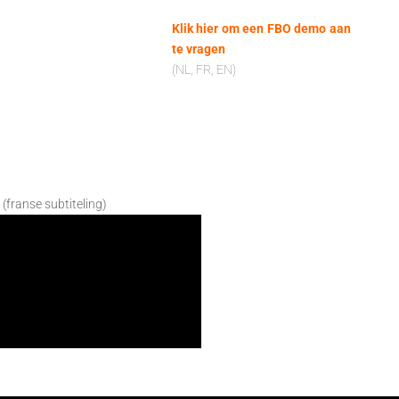
Klik hier om een FBO demo aan
te vragen
(NL, FR, EN)
 (franse subtiteling)