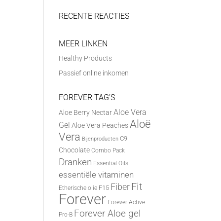
RECENTE REACTIES
MEER LINKEN
Healthy Products
Passief online inkomen
FOREVER TAG’S
Aloe Vera
Aloe Berry Nectar
Aloë
Gel
Aloe Vera Peaches
Vera
C9
Bijenproducten
Chocolate
Combo Pack
Dranken
Essential Oils
essentiële vitaminen
Fit
Fiber
F15
Etherische olie
Forever
Forever Active
Forever Aloe gel
Pro-B