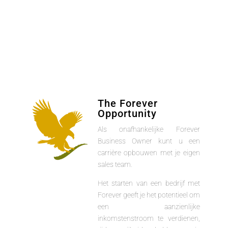
The Forever
Opportunity
Als onafhankelijke Forever
Business Owner kunt u een
carrière opbouwen met je eigen
sales team.
Het starten van een bedrijf met
Forever geeft je het potentieel om
een aanzienlijke
inkomstenstroom te verdienen,