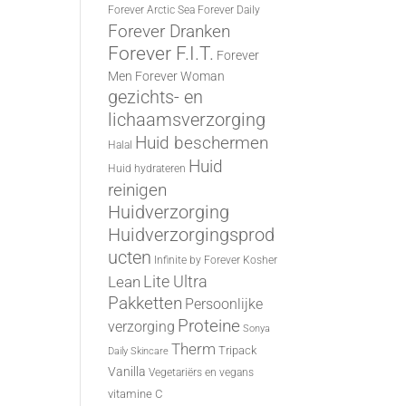
Forever Arctic Sea
Forever Daily
Forever Dranken
Forever F.I.T.
Forever
Men
Forever Woman
gezichts- en
lichaamsverzorging
Huid beschermen
Halal
Huid
Huid hydrateren
reinigen
Huidverzorging
Huidverzorgingsprod
ucten
Infinite by Forever
Kosher
Lite Ultra
Lean
Pakketten
Persoonlijke
Proteine
verzorging
Sonya
Therm
Tripack
Daily Skincare
Vanilla
Vegetariërs en vegans
vitamine C