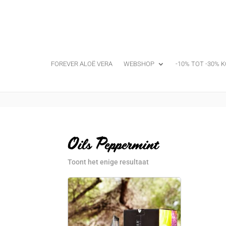
FOREVER ALOË VERA
WEBSHOP
-10% TOT -30% K
Oils Peppermint
Toont het enige resultaat