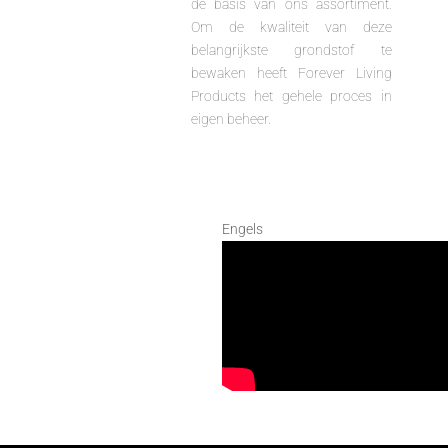
de basis van ons assortiment.
Om de kwaliteit van deze
belangrijkste grondstof te
bewaken heeft Forever Living
Products het gehele proces in
eigen beheer.
Engels