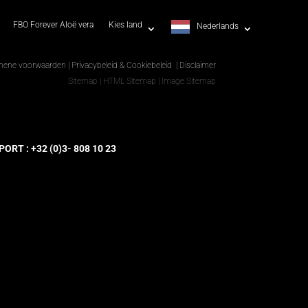
FBO Forever Aloë vera
Kies land
Nederlands
mene voorwaarden
|
Privacybeleid & Cookiebeleid
|
Disclaimer
Sitemap
|
HTML Sitemap
|
Image Sitemap
RT : +32 (0)3- 808 10 23