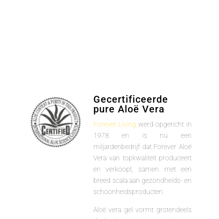
Gecertificeerde
pure Aloë Vera
Forever Living
werd opgericht in
1978 en is nu een
miljardenbedrijf dat Forever Aloë
Vera van topkwaliteit produceert
en verkoopt, samen met een
breed scala aan gezondheids- en
schoonheidsproducten.
Aloë vera gel vormt grotendeels