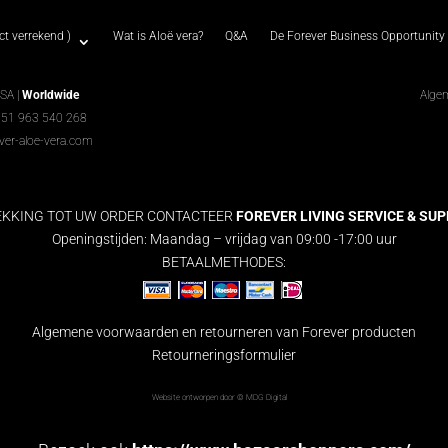
t verrekend )
Wat is Aloë vera?
Q&A
De Forever Business Opportunity
USA |
Worldwide
Alge
351 963 540 268
ver-aloe-vera.com
EKKING TOT UW ORDER CONTACTEER
FOREVER LIVING SERVICE & SUPPO
Openingstijden: Maandag – vrijdag van 09:00 -17:00 uur
BETAALMETHODES:
Algemene voorwaarden en retourneren van Forever producten
Retourneringsformulier
Website ontworpen door ©
MDG Digital