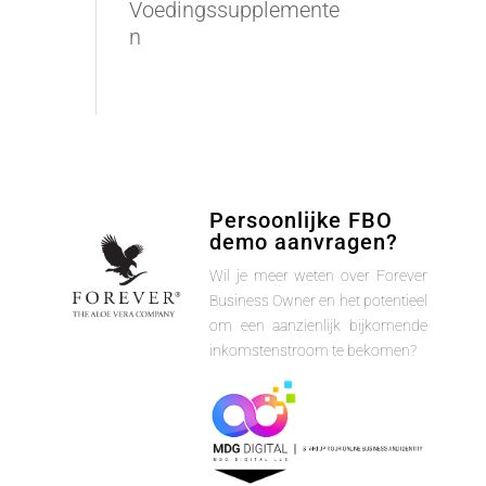
Voedingssupplemente
n
Persoonlijke FBO
demo aanvragen?
Wil je meer weten over Forever
Business Owner en het potentieel
om een aanzienlijk bijkomende
inkomstenstroom te bekomen?