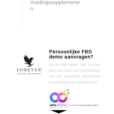
Voedingssupplemente
n
Persoonlijke FBO
demo aanvragen?
Wil je meer weten over Forever
Business Owner en het potentieel
om een aanzienlijk bijkomende
inkomstenstroom te bekomen?