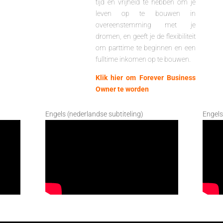
tijd en vrijheid te hebben om je
leven op te bouwen in
overeenstemming met je
dromen, en geeft je de flexibiliteit
om parttime te beginnen en een
fulltime inkomen op te bouwen.
Klik hier om Forever Business
Owner te worden
Engels (nederlandse subtiteling)
Engels