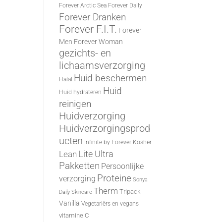
Forever Arctic Sea
Forever Daily
Forever Dranken
Forever F.I.T.
Forever
Men
Forever Woman
gezichts- en
lichaamsverzorging
Huid beschermen
Halal
Huid
Huid hydrateren
reinigen
Huidverzorging
Huidverzorgingsprod
ucten
Infinite by Forever
Kosher
Lite Ultra
Lean
Pakketten
Persoonlijke
Proteine
verzorging
Sonya
Therm
Tripack
Daily Skincare
Vanilla
Vegetariërs en vegans
vitamine C