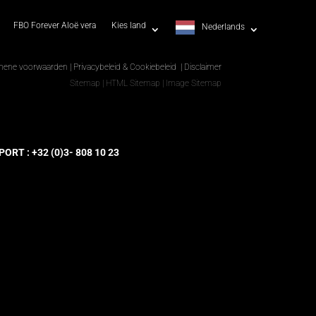
FBO Forever Aloë vera
Kies land
Nederlands
mene voorwaarden
|
Privacybeleid & Cookiebeleid
|
Disclaimer
Sitemap
|
HTML Sitemap
|
Image Sitemap
RT : +32 (0)3- 808 10 23