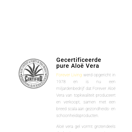
Gecertificeerde
pure Aloë Vera
Forever Living
werd opgericht in
1978 en is nu een
miljardenbedrijf dat Forever Aloë
Vera van topkwaliteit produceert
en verkoopt, samen met een
breed scala aan gezondheids- en
schoonheidsproducten.
Aloë vera gel vormt grotendeels