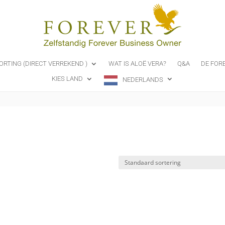
ORTING (DIRECT VERREKEND )
WAT IS ALOË VERA?
Q&A
DE FOR
KIES LAND
NEDERLANDS