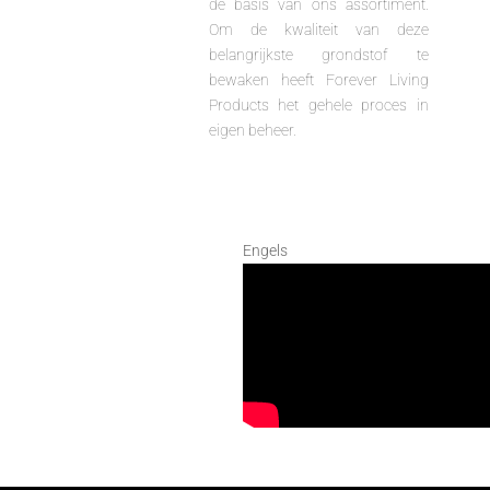
de basis van ons assortiment.
Om de kwaliteit van deze
belangrijkste grondstof te
bewaken heeft Forever Living
Products het gehele proces in
eigen beheer.
Engels