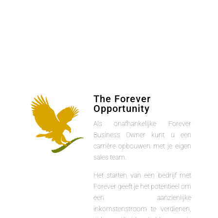
The Forever
Opportunity
Als onafhankelijke Forever
Business Owner kunt u een
carrière opbouwen met je eigen
sales team.
Het starten van een bedrijf met
Forever geeft je het potentieel om
een aanzienlijke
inkomstenstroom te verdienen,