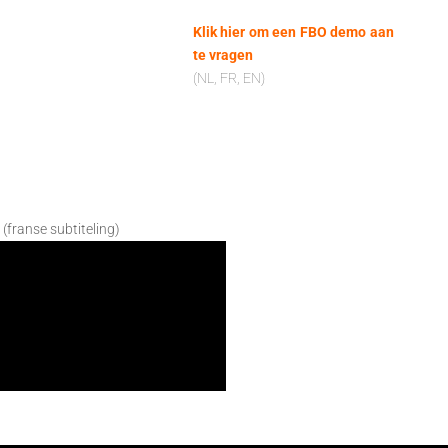
Klik hier om een FBO demo aan
te vragen
(NL, FR, EN)
 (franse subtiteling)