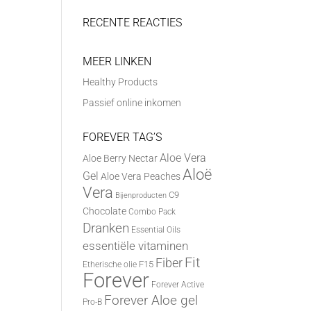
RECENTE REACTIES
MEER LINKEN
Healthy Products
Passief online inkomen
FOREVER TAG’S
Aloe Vera
Aloe Berry Nectar
Aloë
Gel
Aloe Vera Peaches
Vera
C9
Bijenproducten
Chocolate
Combo Pack
Dranken
Essential Oils
essentiële vitaminen
Fit
Fiber
F15
Etherische olie
Forever
Forever Active
Forever Aloe gel
Pro-B