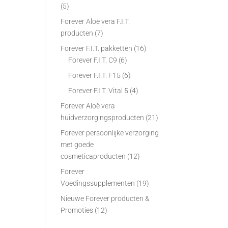
(5)
Forever Aloë vera F.I.T.
producten
(7)
Forever F.I.T. pakketten
(16)
Forever F.I.T. C9
(6)
Forever F.I.T. F15
(6)
Forever F.I.T. Vital 5
(4)
Forever Aloë vera
huidverzorgingsproducten
(21)
Forever persoonlijke verzorging
met goede
cosmeticaproducten
(12)
Forever
Voedingssupplementen
(19)
Nieuwe Forever producten &
Promoties
(12)