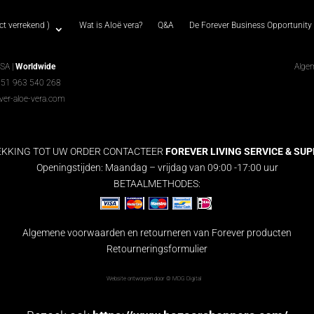
t verrekend )
Wat is Aloë vera?
Q&A
De Forever Business Opportunity
USA |
Worldwide
Alge
351 963 540 268
ver-aloe-vera.com
EKKING TOT UW ORDER CONTACTEER
FOREVER LIVING SERVICE & SUPPO
Openingstijden: Maandag – vrijdag van 09:00 -17:00 uur
BETAALMETHODES:
Algemene voorwaarden en retourneren van Forever producten
Retourneringsformulier
Website ontworpen door ©
MDG Digital