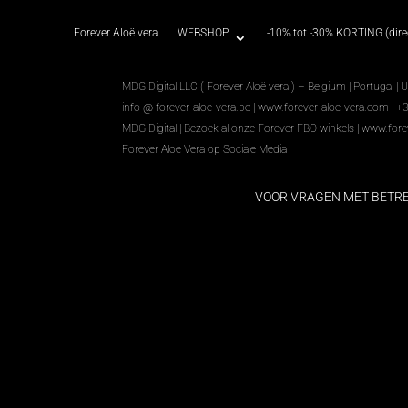
Forever Aloë vera
WEBSHOP
-10% tot -30% KORTING (direc
MDG Digital LLC ( Forever Aloë vera ) – Belgium | Portugal | 
info @ forever-aloe-vera.be |
www.forever-aloe-vera.com
| +
MDG Digital
|
Bezoek al onze Forever FBO winkels
|
www.fore
Forever Aloe Vera op Sociale Media
VOOR VRAGEN MET BETR