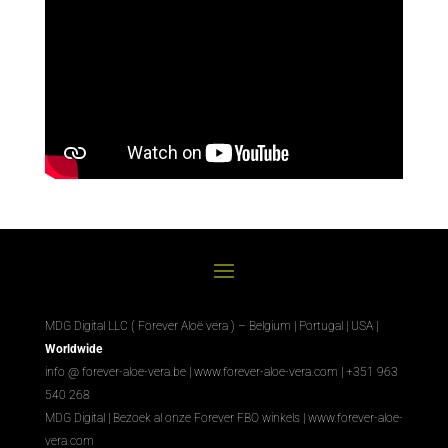
MDG Digital LLC ( Forever Aloë vera ) – Belgium | Portugal | USA |
Worldwide
info @ forever-aloe-vera.be |
www.forever-aloe-vera.com
| +351 963
540 268
MDG Digital
|
Bezoek al onze Forever FBO winkels
|
www.forever-aloe-
vera.com