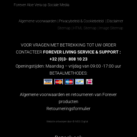
Forever Aloe Vera op Sociale Media
Algemene voorwaarden
|
Privacybeleid & Cookiebeleid
|
Disclaimer
Sitemap
|
HTML Sitemap
|
Image Sitemap
VOOR VRAGEN MET BETREKKING TOT UW ORDER
CONTACTEER
FOREVER LIVING SERVICE & SUPPORT :
+32 (0)3- 808 10 23
Openingstijden: Maandag – vrijdag van 09:00 -17:00 uur
BETAALMETHODES:
Algemene voorwaarden en retourneren van Forever
producten
Retourneringsformulier
Website ontworpen door ©
MDG Digital