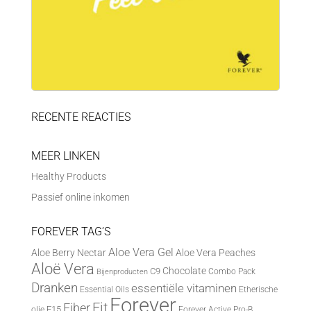
RECENTE REACTIES
MEER LINKEN
Healthy Products
Passief online inkomen
FOREVER TAG’S
Aloe Vera Gel
Aloe Berry Nectar
Aloe Vera Peaches
Aloë Vera
Chocolate
C9
Combo Pack
Bijenproducten
Dranken
essentiële vitaminen
Essential Oils
Etherische
Forever
Fit
Fiber
F15
olie
Forever Active Pro-B