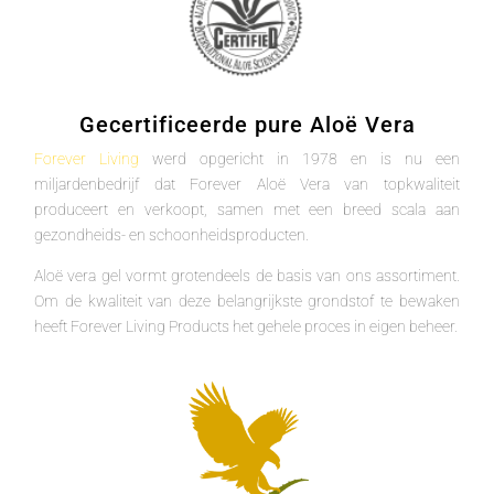
Gecertificeerde pure Aloë Vera
Forever Living
werd opgericht in 1978 en is nu een
miljardenbedrijf dat Forever Aloë Vera van topkwaliteit
produceert en verkoopt, samen met een breed scala aan
gezondheids- en schoonheidsproducten.
Aloë vera gel vormt grotendeels de basis van ons assortiment.
Om de kwaliteit van deze belangrijkste grondstof te bewaken
heeft Forever Living Products het gehele proces in eigen beheer.