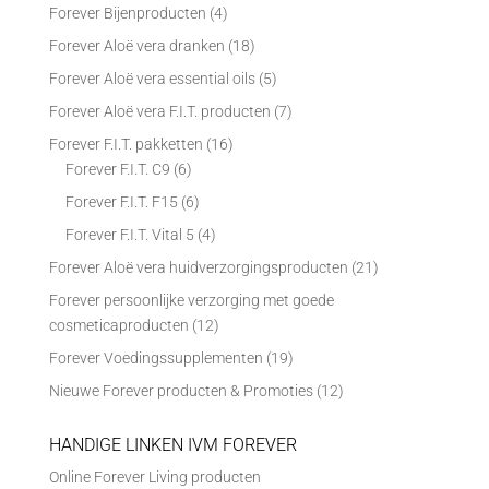
Forever Bijenproducten
(4)
Forever Aloë vera dranken
(18)
Forever Aloë vera essential oils
(5)
Forever Aloë vera F.I.T. producten
(7)
Forever F.I.T. pakketten
(16)
Forever F.I.T. C9
(6)
Forever F.I.T. F15
(6)
Forever F.I.T. Vital 5
(4)
Forever Aloë vera huidverzorgingsproducten
(21)
Forever persoonlijke verzorging met goede
cosmeticaproducten
(12)
Forever Voedingssupplementen
(19)
Nieuwe Forever producten & Promoties
(12)
HANDIGE LINKEN IVM FOREVER
Online Forever Living producten