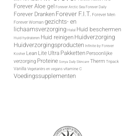
Forever Aloe gel
Forever Arctic Sea
Forever Daily
Forever F.I.T.
Forever Dranken
Forever Men
gezichts- en
Forever Woman
lichaamsverzorging
Huid beschermen
Halal
Huid reinigen
Huidverzorging
Huid hydrateren
Huidverzorgingsproducten
Infinite by Forever
Lite Ultra
Pakketten
Lean
Persoonlijke
Kosher
Proteine
Therm
verzorging
Tripack
Sonya Daily Skincare
Vanilla
vitamine C
Vegetariërs en vegans
Voedingssupplementen