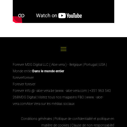
Forever MDG Digital LLC ( Aloe vera ) - Belgique | Portugal | USA |
Monde entier
Dans le monde entier
foreverforever
Forever forever
Forever info @ -aloe-vera.be |
www. -aloe-vera.com
| +351 963 540
268
MDG Digital
|
Visitez tous nos magasins FBO
|
www. -aloe-
vera.com
Aloe Vera sur les médias sociaux
Conditions générales
|
Politique de confidentialité et politique en
matière de cookies
|
Clause de non-responsabilité