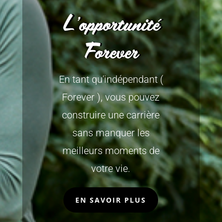
L'opportunité
Forever
En tant qu'indépendant (
Forever ), vous pouvez
construire une carrière
sans manquer les
meilleurs moments de
votre vie.
EN SAVOIR PLUS